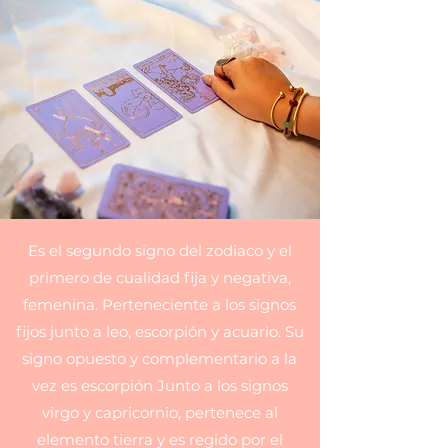
Es el segundo signo del zodiaco y el
primero de cualidad fija y negativa,
femenina. Perteneciente a los signos
fijos junto a leo, escorpión y acuario. Su
signo opuesto y complementario a la
vez es escorpión Junto a los signos
virgo y capricornio, pertenece al
elemento tierra y es regido por el