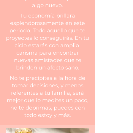
algo nuevo.
Tu economía brillará
esplendorosamente en este
periodo. Todo aquello que te
proyectes lo conseguirás. En tu
ciclo estarás con amplio
carisma para encontrar
nuevas amistades que te
brinden un afecto sano.
No te precipites a la hora de
tomar decisiones, y menos
referentes a tu familia, será
mejor que lo medites un poco,
no te deprimas, puedes con
todo estoy y más.