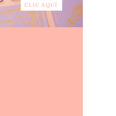
CLIC AQUÍ
SOBRE
NOSOTROS
Tarot Kai una familia
comprometida con llevar luz,
respuestas verdaderas y fomentar
la salud espiritual.
Nos especializamos en consultas
de tarot y su importancia como