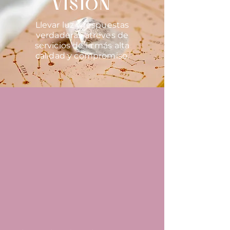
VISIÓN
Llevar luz y respuestas
verdaderas atreves de
servicios de la más alta
calidad y compromiso.
SERVICIOS
Lecturas del tarot
Lectura d
e
tabaco
Limpiezas espirituales
Sanaciones espirituales