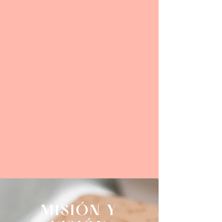
herramienta esencial en nuestro
diario vivir. Contamos con los
mejores profesionales,
comprometidos a brindarte una
experiencia única y perfecta,
dentro de un marco de
confidencialidad e integridad.
Date la oportunidad de vivir esta
experiencia tan enriquecedora y
beneficiosa. Tu yo interno, te lo
agradecerá.
MISIÓN Y